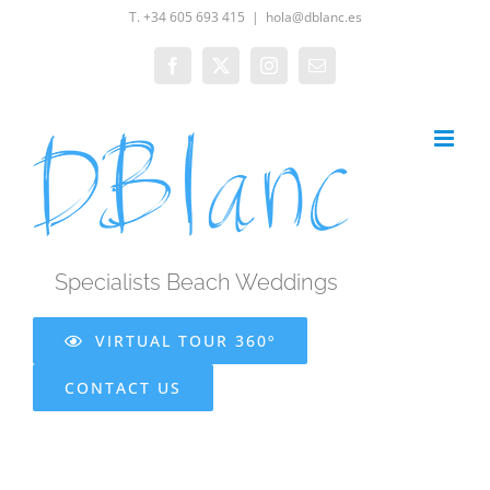
Skip
T. +34 605 693 415
|
hola@dblanc.es
to
Facebook
X
Instagram
Email
content
Specialists Beach Weddings
VIRTUAL TOUR 360º
CONTACT US