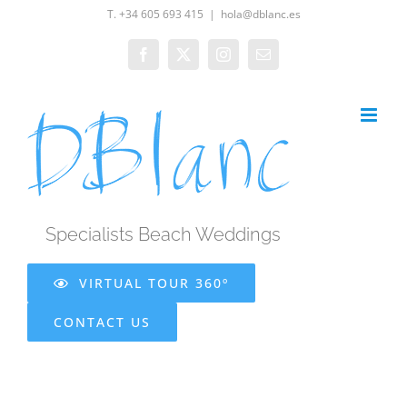
Skip
T. +34 605 693 415
|
hola@dblanc.es
to
Facebook
X
Instagram
Email
content
Specialists Beach Weddings
VIRTUAL TOUR 360º
CONTACT US