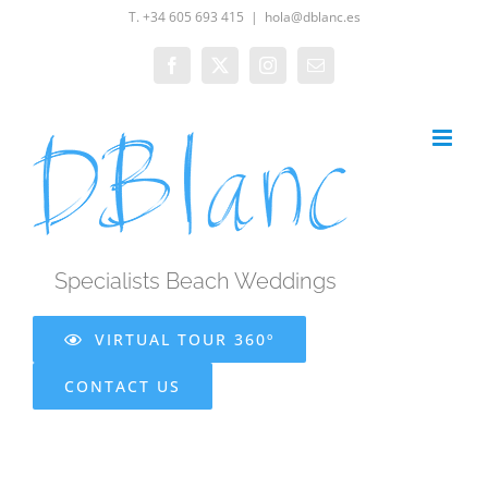
Skip
T. +34 605 693 415
|
hola@dblanc.es
to
Facebook
X
Instagram
Email
content
Specialists Beach Weddings
VIRTUAL TOUR 360º
CONTACT US