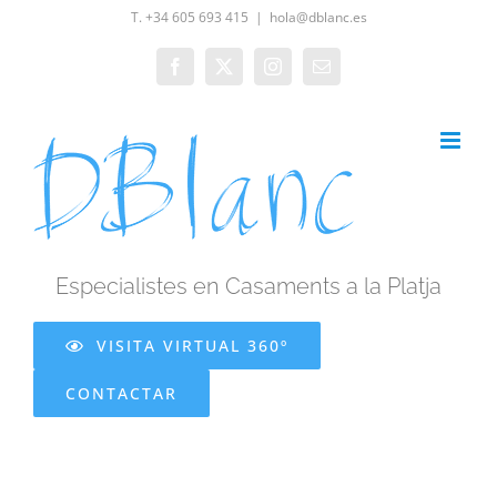
Skip
T. +34 605 693 415
|
hola@dblanc.es
to
Facebook
X
Instagram
Email
content
Especialistes en Casaments a la Platja
VISITA VIRTUAL 360º
CONTACTAR