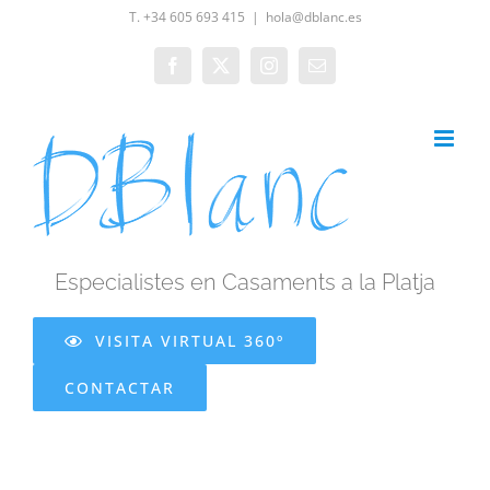
Skip
T. +34 605 693 415
|
hola@dblanc.es
to
Facebook
X
Instagram
Email
content
Especialistes en Casaments a la Platja
VISITA VIRTUAL 360º
CONTACTAR