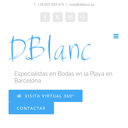
Saltar
T. +34 605 693 415
|
hola@dblanc.es
al
Facebook
X
Instagram
Correo
contenido
electrónico
Especialistas en Bodas en la Playa en
Barcelona
VISITA VIRTUAL 360º
CONTACTAR